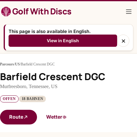
Zum
Golf With Discs
Inhalt
springen
This page is also available in English.
×
View in English
Parcours
/
US
/
Barfield Crescent DGC
Barfield Crescent DGC
Murfreesboro, Tennessee, US
OFFEN
18 BAHNEN
Route
Wetter