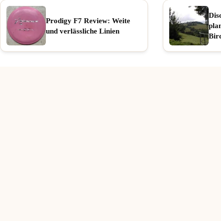
Dis
Prodigy F7 Review: Weite
pla
und verlässliche Linien
Bir