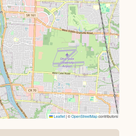
Leaflet
|
©
OpenStreetMap
contributors