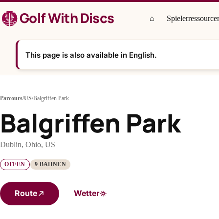
Zum
Golf With Discs
Inhalt
⌂
Spielerressource
springen
This page is also available in English.
Parcours
/
US
/
Balgriffen Park
Balgriffen Park
Dublin, Ohio, US
OFFEN
9 BAHNEN
Route
Wetter