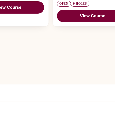
OPEN
9 HOLES
iew Course
View Course