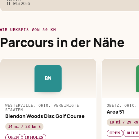
11. Mai 2026
IM UMKREIS VON 50 KM
Parcours in der Nähe
BW
WESTERVILLE, OHIO, VEREINIGTE
OBETZ, OHIO,
STAATEN
Area 51
Blendon Woods Disc Golf Course
18 mi / 29 km
14 mi / 23 km E
OPEN
18 HO
OPEN
18 HOLES