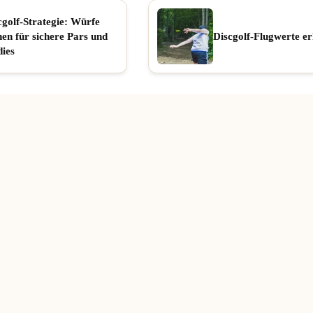
cgolf-Strategie: Würfe
nen für sichere Pars und
Discgolf-Flugwerte er
dies