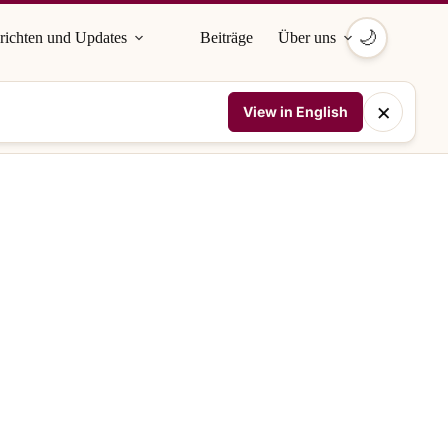
🌙
richten und Updates
Beiträge
Über uns
×
View in English