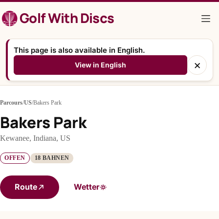
Zum
Golf With Discs
Inhalt
springen
This page is also available in English.
×
View in English
Parcours
/
US
/
Bakers Park
Bakers Park
Kewanee, Indiana, US
OFFEN
18 BAHNEN
Route
Wetter