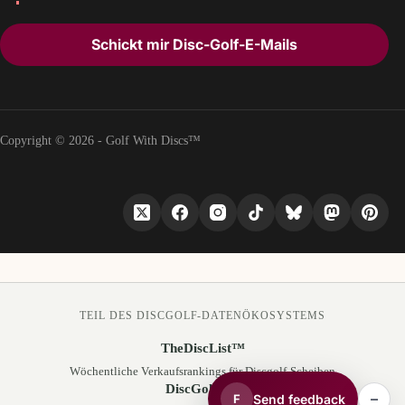
Schickt mir Disc-Golf-E-Mails
Copyright © 2026 - Golf With Discs™
TEIL DES DISCGOLF-DATENÖKOSYSTEMS
TheDiscList™
Wöchentliche Verkaufsrankings für Discgolf-Scheiben
DiscGolfAPI
–
Send feedback
F