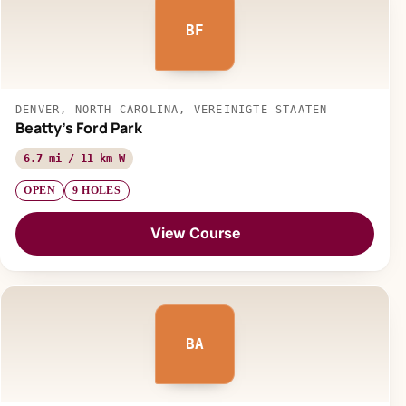
BF
DENVER, NORTH CAROLINA, VEREINIGTE STAATEN
Beatty's Ford Park
6.7 mi / 11 km W
OPEN
9 HOLES
View Course
BA