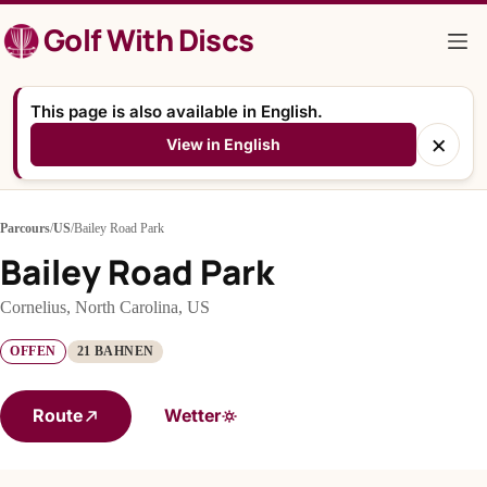
Zum
Golf With Discs
Inhalt
springen
This page is also available in English.
×
View in English
Parcours
/
US
/
Bailey Road Park
Bailey Road Park
Cornelius, North Carolina, US
OFFEN
21 BAHNEN
Route
Wetter