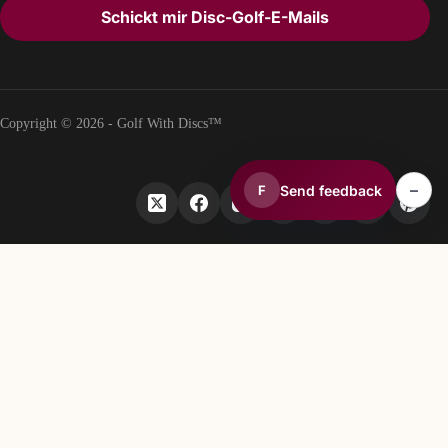
Schickt mir Disc-Golf-E-Mails
Copyright © 2026 - Golf With Discs™
–
Send feedback
F
TEIL DES DISCGOLF-DATENÖKOSYSTEMS
TheDiscList™
Wöchentliche Verkaufsrankings für Discgolf-Scheiben
DiscGolfAPI
Globale Discgolf-Kursdaten