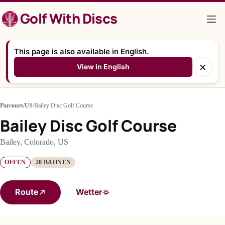
Zum
Golf With Discs
Inhalt
springen
This page is also available in English.
×
View in English
Parcours
/
US
/
Bailey Disc Golf Course
Bailey Disc Golf Course
Bailey, Colorado, US
OFFEN
20 BAHNEN
Route
Wetter