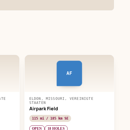
AF
GTE
ELDON, MISSOURI, VEREINIGTE
STAATEN
Airpark Field
115 mi / 185 km SE
OPEN
18 HOLES