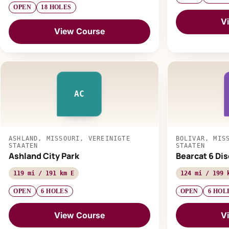
OPEN
18 HOLES
V
View Course
AC
ASHLAND, MISSOURI, VEREINIGTE
BOLIVAR, MIS
STAATEN
STAATEN
Ashland City Park
Bearcat 6 Dis
119 mi / 191 km E
124 mi / 199 
OPEN
6 HOLES
OPEN
6 HOL
View Course
V