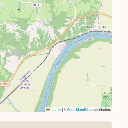
Leaflet
|
©
OpenStreetMap
contributors