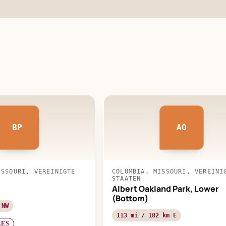
BP
AO
ISSOURI, VEREINIGTE
COLUMBIA, MISSOURI, VEREINI
STAATEN
Albert Oakland Park, Lower
(Bottom)
 NW
113 mi / 182 km E
LES