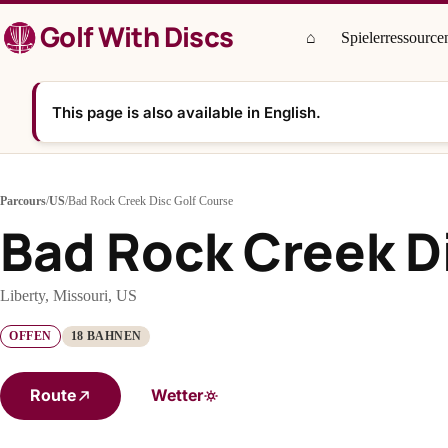
Zum
Golf With Discs
Inhalt
⌂
Spielerressource
springen
This page is also available in English.
Parcours
/
US
/
Bad Rock Creek Disc Golf Course
Bad Rock Creek D
Liberty, Missouri, US
OFFEN
18 BAHNEN
Route
Wetter