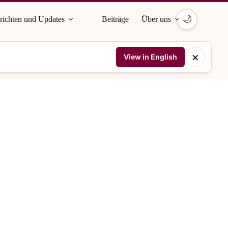
🌙
richten und Updates
Beiträge
Über uns
×
View in English