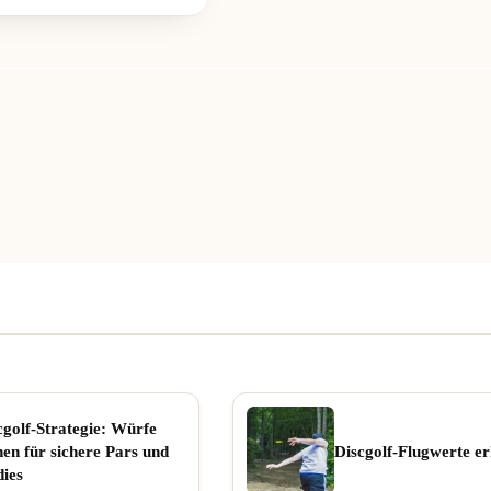
cgolf-Strategie: Würfe
nen für sichere Pars und
Discgolf-Flugwerte er
dies