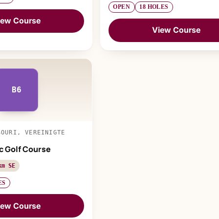
OPEN
18 HOLES
iew Course
View Course
B6
SOURI, VEREINIGTE
c Golf Course
km SE
ES
iew Course