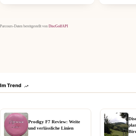
Parcours-Daten bereitgestellt von
DiscGolfAPI
Im Trend
Dis
Prodigy F7 Review: Weite
pla
und verlässliche Linien
Bir