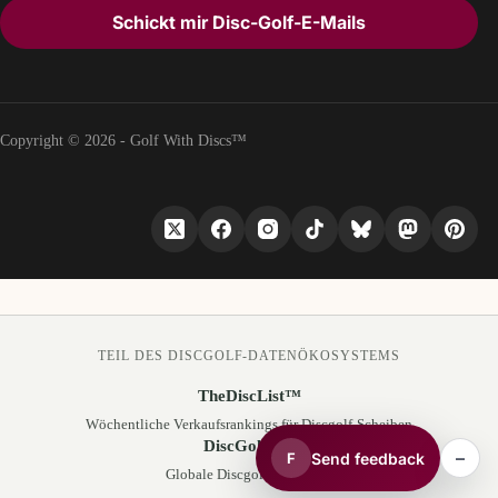
Schickt mir Disc-Golf-E-Mails
Copyright © 2026 - Golf With Discs™
TEIL DES DISCGOLF-DATENÖKOSYSTEMS
TheDiscList™
Wöchentliche Verkaufsrankings für Discgolf-Scheiben
DiscGolfAPI
–
Send feedback
F
Globale Discgolf-Kursdaten