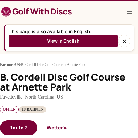
Zum
Golf With Discs
Inhalt
springen
This page is also available in English.
×
View in English
Parcours
/
US
/
B. Cordell Disc Golf Course at Arnette Park
B. Cordell Disc Golf Course
at Arnette Park
Fayetteville, North Carolina, US
OFFEN
18 BAHNEN
Route
Wetter