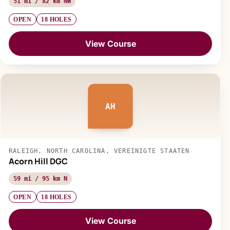
51 mi / 82 km NW
OPEN
18 HOLES
View Course
AH
RALEIGH, NORTH CAROLINA, VEREINIGTE STAATEN
Acorn Hill DGC
59 mi / 95 km N
OPEN
18 HOLES
View Course