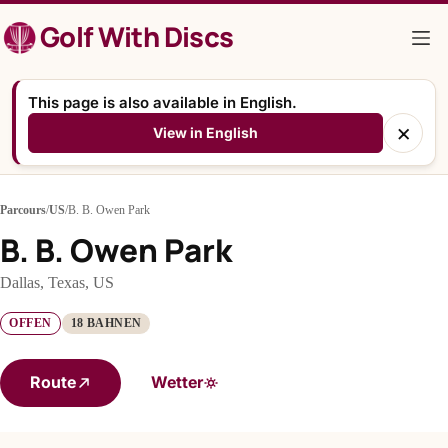
Zum
Golf With Discs
Inhalt
springen
This page is also available in English.
×
View in English
Parcours
/
US
/
B. B. Owen Park
B. B. Owen Park
Dallas, Texas, US
OFFEN
18 BAHNEN
Route
Wetter