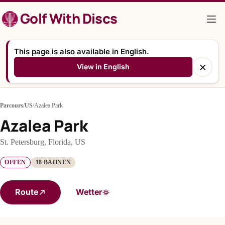
Zum
Golf With Discs
Inhalt
springen
This page is also available in English.
×
View in English
Parcours
/
US
/
Azalea Park
Azalea Park
St. Petersburg, Florida, US
OFFEN
18 BAHNEN
Route
Wetter