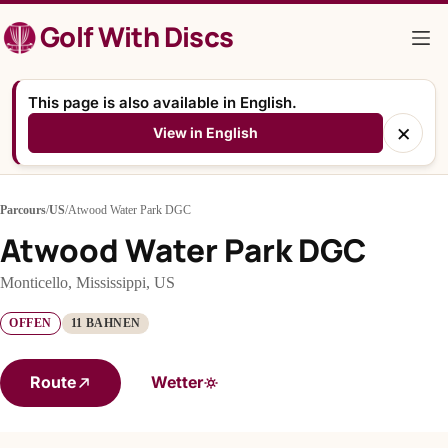
Zum
Golf With Discs
Inhalt
springen
This page is also available in English.
×
View in English
Parcours
/
US
/
Atwood Water Park DGC
Atwood Water Park DGC
Monticello, Mississippi, US
OFFEN
11 BAHNEN
Route
Wetter