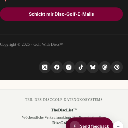
Schickt mir Disc-Golf-E-Mails
Copyright © 2026 - Golf With Discs™
TEIL DES DISCGOLF-DATENÖKOSYSTEMS
TheDiscList™
Wöchentliche Verkaufsrankings für Discgolf-Scheiben
DiscGolfAPI
–
Send feedback
F