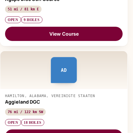
51 mi / 81 km E
OPEN
9 HOLES
View Course
AD
HAMILTON, ALABAMA, VEREINIGTE STAATEN
Aggieland DGC
76 mi / 122 km SW
OPEN
18 HOLES