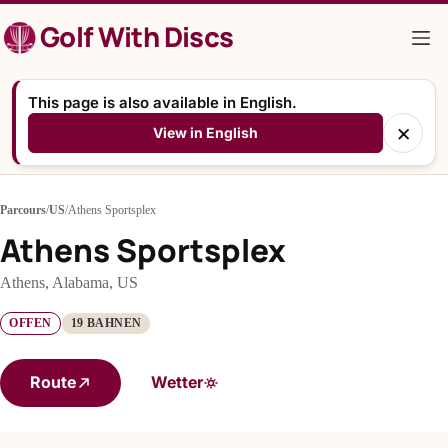
Zum
Golf With Discs
Inhalt
springen
This page is also available in English.
×
View in English
Parcours
/
US
/
Athens Sportsplex
Athens Sportsplex
Athens, Alabama, US
OFFEN
19 BAHNEN
Route
Wetter