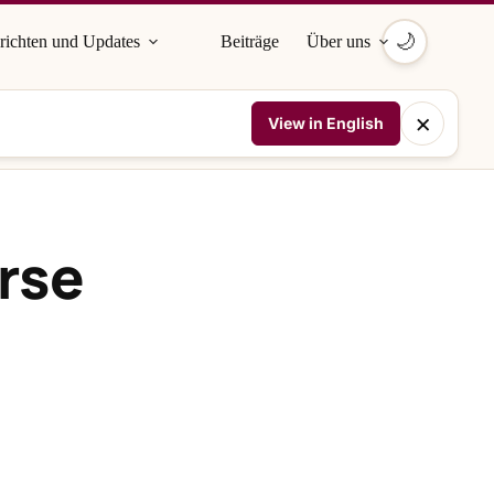
🌙
richten und Updates
Beiträge
Über uns
×
View in English
rse