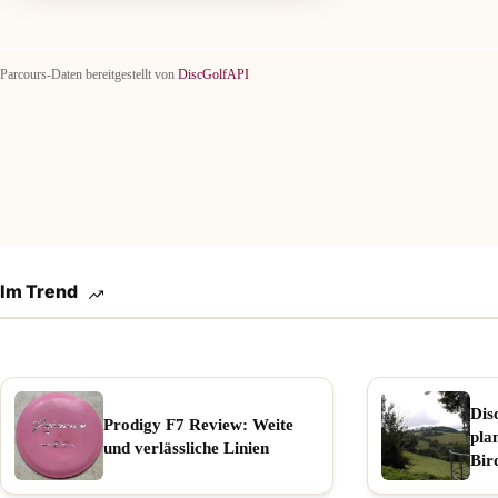
Parcours-Daten bereitgestellt von
DiscGolfAPI
Im Trend
Dis
Prodigy F7 Review: Weite
pla
und verlässliche Linien
Bir