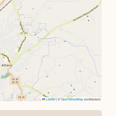
Leaflet
|
©
OpenStreetMap
contributors