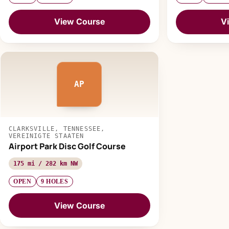
View Course
V
AP
CLARKSVILLE, TENNESSEE,
VEREINIGTE STAATEN
Airport Park Disc Golf Course
175 mi / 282 km NW
OPEN
9 HOLES
View Course