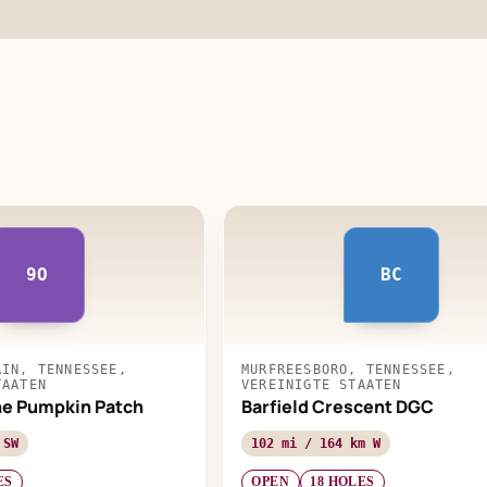
9O
BC
AIN, TENNESSEE,
MURFREESBORO, TENNESSEE,
TAATEN
VEREINIGTE STAATEN
the Pumpkin Patch
Barfield Crescent DGC
 SW
102 mi / 164 km W
ES
OPEN
18 HOLES