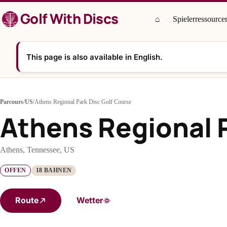
Zum
Golf With Discs
Inhalt
⌂
Spielerressource
springen
This page is also available in English.
Parcours
/
US
/
Athens Regional Park Disc Golf Course
Athens Regional P
Athens, Tennessee, US
OFFEN
18 BAHNEN
Route
Wetter