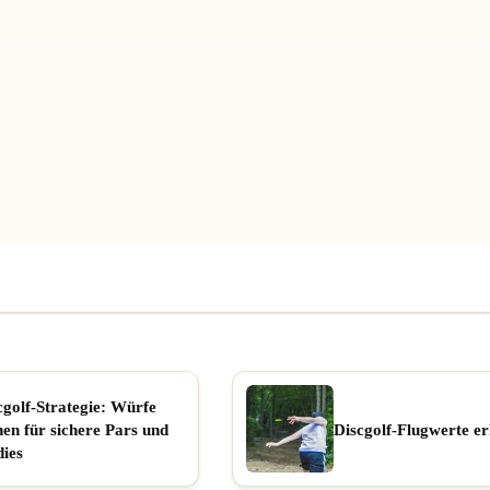
cgolf-Strategie: Würfe
nen für sichere Pars und
Discgolf-Flugwerte er
dies