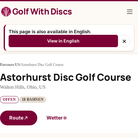
Zum
Golf With Discs
Inhalt
springen
This page is also available in English.
×
View in English
Parcours
/
US
/
Astorhurst Disc Golf Course
Astorhurst Disc Golf Course
Walton Hills, Ohio, US
OFFEN
18 BAHNEN
Route
Wetter