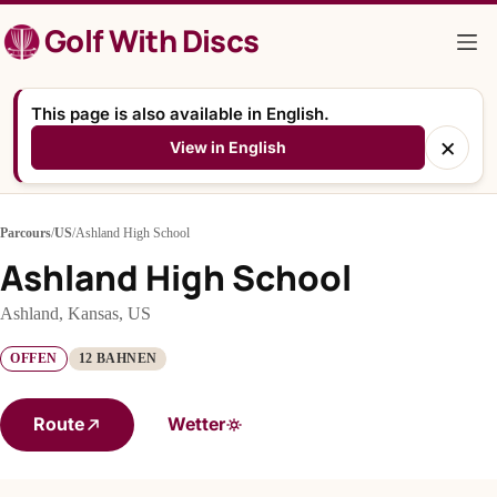
Zum
Golf With Discs
Inhalt
springen
This page is also available in English.
×
View in English
Parcours
/
US
/
Ashland High School
Ashland High School
Ashland, Kansas, US
OFFEN
12 BAHNEN
Route
Wetter