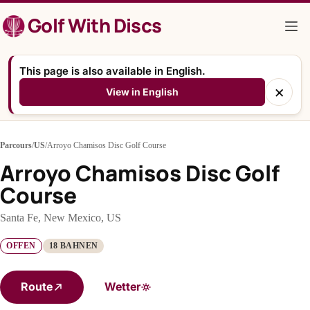
Zum
Golf With Discs
Inhalt
springen
This page is also available in English.
×
View in English
Parcours
/
US
/
Arroyo Chamisos Disc Golf Course
Arroyo Chamisos Disc Golf
Course
Santa Fe, New Mexico, US
OFFEN
18 BAHNEN
Route
Wetter