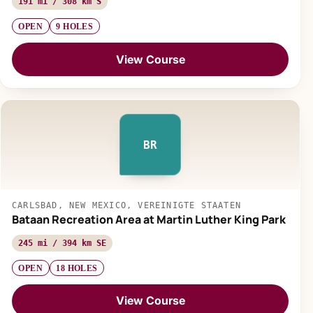
191 mi / 308 km S
OPEN
9 HOLES
View Course
BR
CARLSBAD, NEW MEXICO, VEREINIGTE STAATEN
Bataan Recreation Area at Martin Luther King Park
245 mi / 394 km SE
OPEN
18 HOLES
View Course