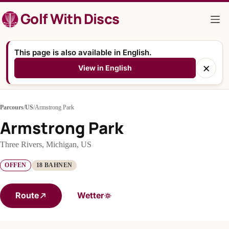
Zum
Golf With Discs
Inhalt
springen
This page is also available in English.
×
View in English
Parcours
/
US
/
Armstrong Park
Armstrong Park
Three Rivers, Michigan, US
OFFEN
18 BAHNEN
Route
Wetter