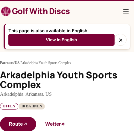
Zum
Golf With Discs
Inhalt
springen
This page is also available in English.
×
View in English
Parcours
/
US
/
Arkadelphia Youth Sports Complex
Arkadelphia Youth Sports
Complex
Arkadelphia, Arkansas, US
OFFEN
18 BAHNEN
Route
Wetter