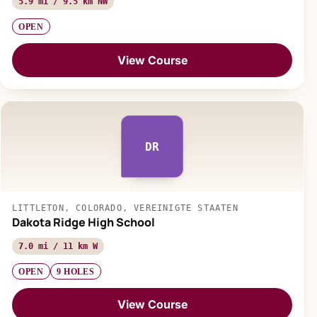
5.9 mi / 9.5 km NW
OPEN
View Course
DR
LITTLETON, COLORADO, VEREINIGTE STAATEN
Dakota Ridge High School
7.0 mi / 11 km W
OPEN
9 HOLES
View Course