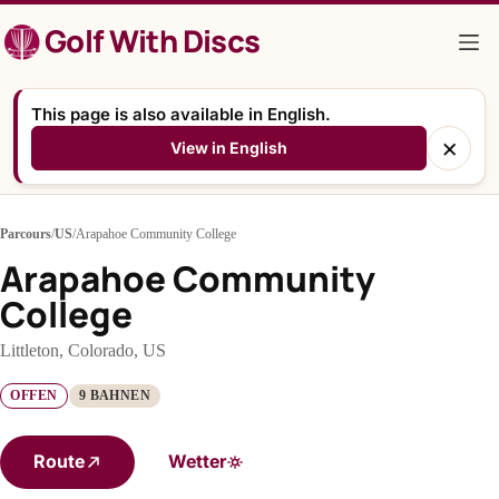
Zum
Golf With Discs
Inhalt
springen
This page is also available in English.
×
View in English
Parcours
/
US
/
Arapahoe Community College
Arapahoe Community
College
Littleton, Colorado, US
OFFEN
9 BAHNEN
Route
Wetter