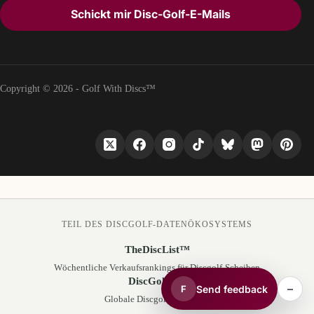
Schickt mir Disc-Golf-E-Mails
Copyright © 2026 - Golf With Discs™
TEIL DES DISCGOLF-DATENÖKOSYSTEMS
TheDiscList™
Wöchentliche Verkaufsrankings für Discgolf-Scheiben
DiscGolfAPI
–
Send feedback
F
Globale Discgolf-Kursdaten