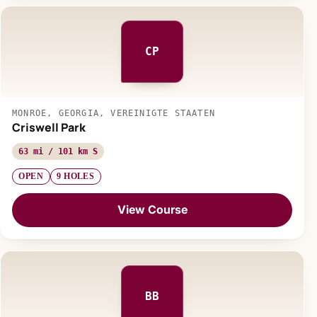
CP
MONROE, GEORGIA, VEREINIGTE STAATEN
Criswell Park
63 mi / 101 km S
OPEN
9 HOLES
View Course
BB