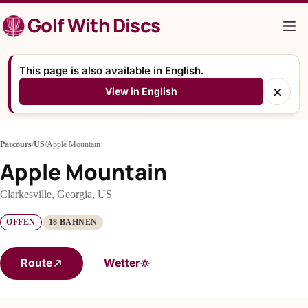
Zum
Golf With Discs
Inhalt
springen
This page is also available in English.
×
View in English
Parcours
/
US
/
Apple Mountain
Apple Mountain
Clarkesville, Georgia, US
OFFEN
18 BAHNEN
Route
Wetter