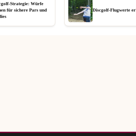
cgolf-Strategie: Würfe
nen für sichere Pars und
Discgolf-Flugwerte er
dies