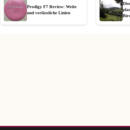
Dis
Prodigy F7 Review: Weite
pla
und verlässliche Linien
Bir