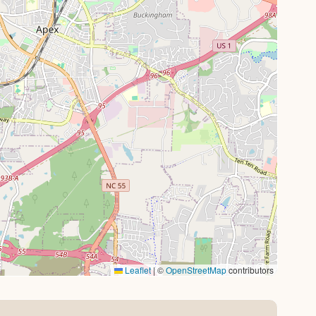
Leaflet
|
©
OpenStreetMap
contributors