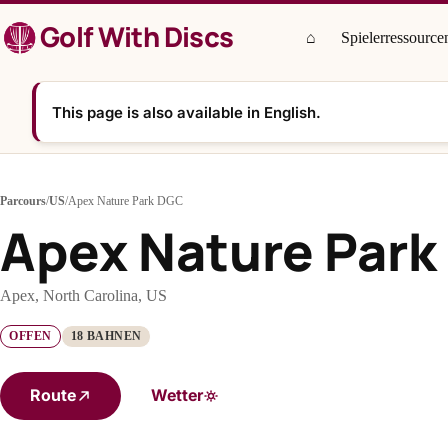
Zum
Golf With Discs
Inhalt
⌂
Spielerressource
springen
This page is also available in English.
Parcours
/
US
/
Apex Nature Park DGC
Apex Nature Par
Apex, North Carolina, US
OFFEN
18 BAHNEN
Route
Wetter