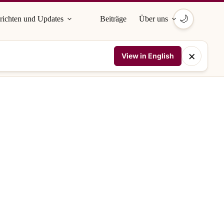
🌙
richten und Updates
Beiträge
Über uns
×
View in English