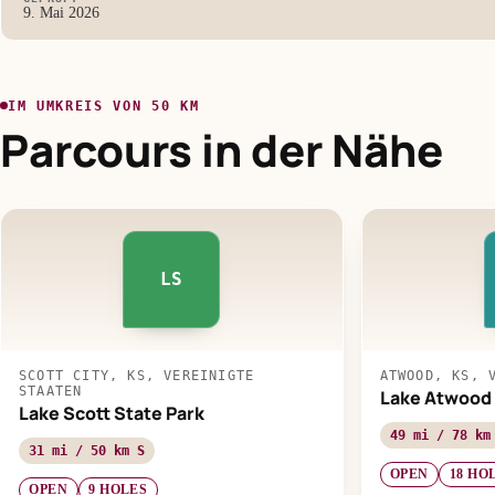
9. Mai 2026
IM UMKREIS VON 50 KM
Parcours in der Nähe
LS
SCOTT CITY, KS, VEREINIGTE
ATWOOD, KS, 
STAATEN
Lake Atwood 
Lake Scott State Park
49 mi / 78 km
31 mi / 50 km S
OPEN
18 HO
OPEN
9 HOLES