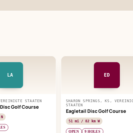
LA
ED
VEREINIGTE STAATEN
SHARON SPRINGS, KS, VEREINI
STAATEN
Disc Golf Course
Eagletail Disc Golf Course
 N
51 mi / 82 km W
LES
OPEN
9 HOLES