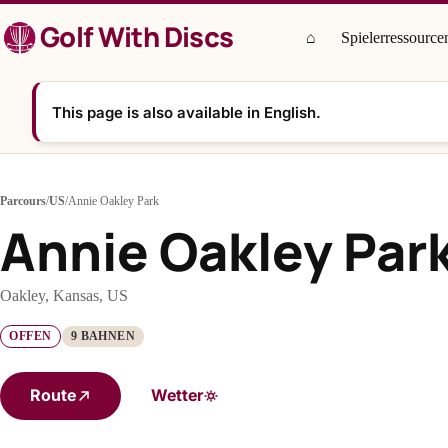
Zum
Golf With Discs
Inhalt
⌂
Spielerressource
springen
This page is also available in English.
Parcours
/
US
/
Annie Oakley Park
Annie Oakley Par
Oakley, Kansas, US
OFFEN
9 BAHNEN
Route
Wetter