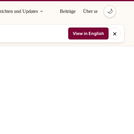
🌙
richten und Updates
Beiträge
Über uns
×
View in English