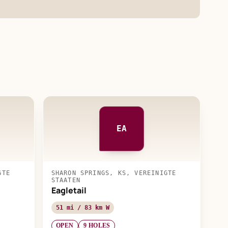
EA
GTE
SHARON SPRINGS, KS, VEREINIGTE
STAATEN
Eagletail
51 mi / 83 km W
OPEN
9 HOLES