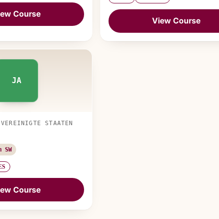
iew Course
View Course
JA
 VEREINIGTE STAATEN
m SW
ES
iew Course