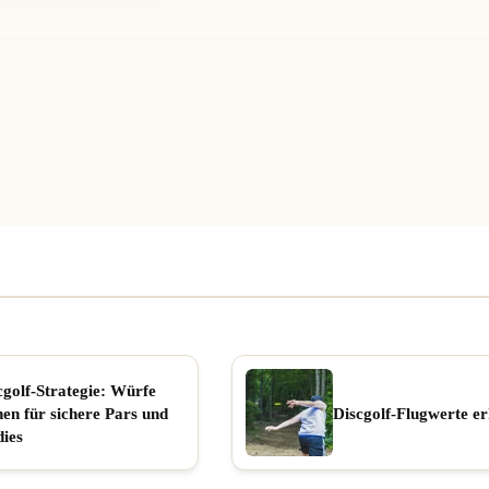
cgolf-Strategie: Würfe
nen für sichere Pars und
Discgolf-Flugwerte er
dies