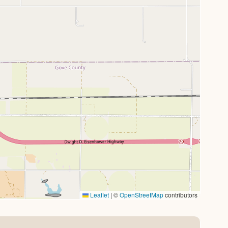
Leaflet
|
©
OpenStreetMap
contributors