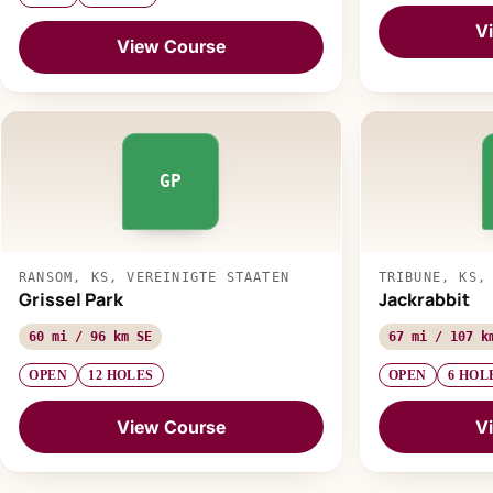
V
View Course
GP
RANSOM, KS, VEREINIGTE STAATEN
TRIBUNE, KS,
Grissel Park
Jackrabbit
60 mi / 96 km SE
67 mi / 107 k
OPEN
12 HOLES
OPEN
6 HOL
View Course
V