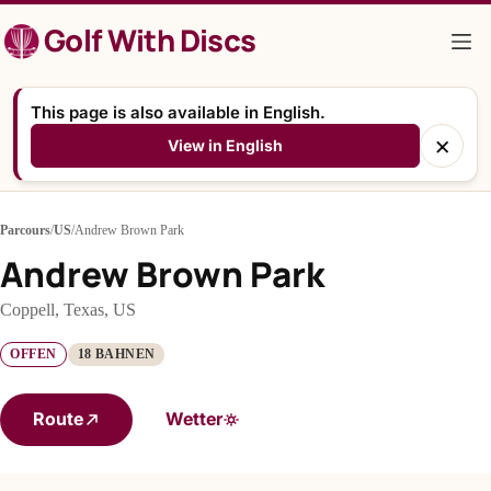
Zum
Golf With Discs
Inhalt
springen
This page is also available in English.
×
View in English
Parcours
/
US
/
Andrew Brown Park
Andrew Brown Park
Coppell, Texas, US
OFFEN
18 BAHNEN
Route
Wetter