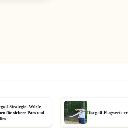
cgolf-Strategie: Würfe
nen für sichere Pars und
Discgolf-Flugwerte er
dies