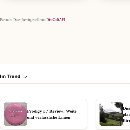
Parcours-Daten bereitgestellt von
DiscGolfAPI
Im Trend
Dis
Prodigy F7 Review: Weite
pla
und verlässliche Linien
Bir