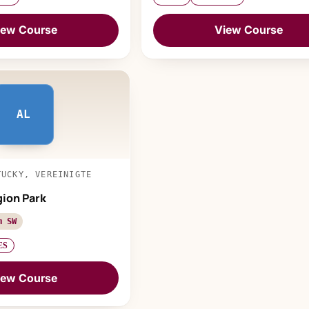
iew Course
View Course
AL
TUCKY, VEREINIGTE
ion Park
m SW
ES
iew Course