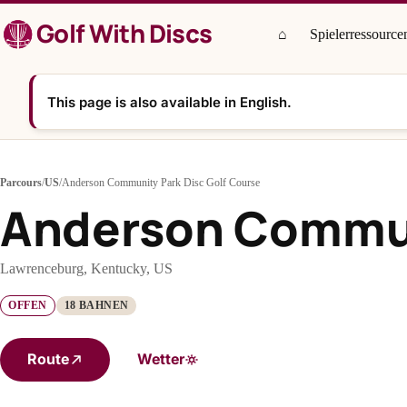
Zum
Golf With Discs
Inhalt
⌂
Spielerressource
springen
This page is also available in English.
Parcours
/
US
/
Anderson Community Park Disc Golf Course
Anderson Communi
Lawrenceburg, Kentucky, US
OFFEN
18 BAHNEN
Route
Wetter