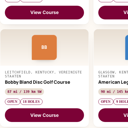
View Course
V
BB
LEITCHFIELD, KENTUCKY, VEREINIGTE
GLASGOW, KEN
STAATEN
STAATEN
Bobby Bland Disc Golf Course
American Leg
87 mi / 139 km SW
90 mi / 145 k
OPEN
18 HOLES
OPEN
9 HOL
View Course
V