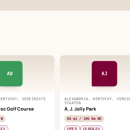
AD
AJ
KENTUCKY, VEREINIGTE
ALEXANDRIA, KENTUCKY, VEREI
STAATEN
sc Golf Course
A. J. Jolly Park
 W
66 mi / 106 km NE
LES
OPEN
18 HOLES