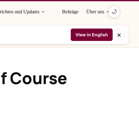
🌙
richten und Updates
Beiträge
Über uns
×
View in English
f Course