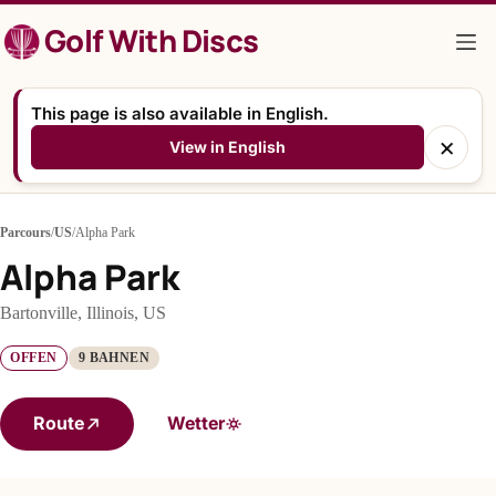
Zum
Golf With Discs
Inhalt
springen
This page is also available in English.
×
View in English
Parcours
/
US
/
Alpha Park
Alpha Park
Bartonville, Illinois, US
OFFEN
9 BAHNEN
Route
Wetter