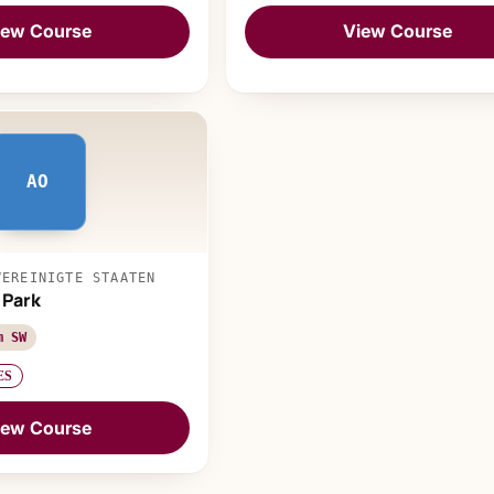
iew Course
View Course
AO
VEREINIGTE STAATEN
 Park
m SW
ES
iew Course