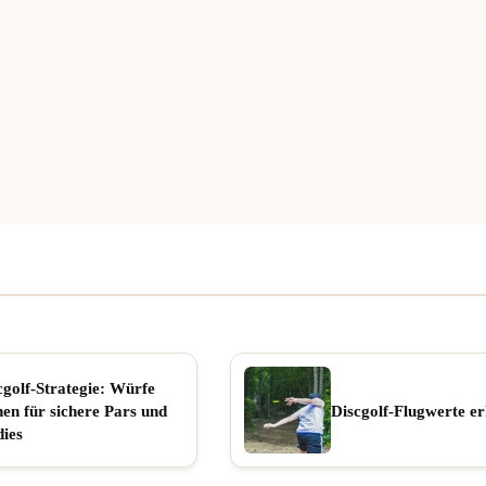
cgolf-Strategie: Würfe
nen für sichere Pars und
Discgolf-Flugwerte er
dies