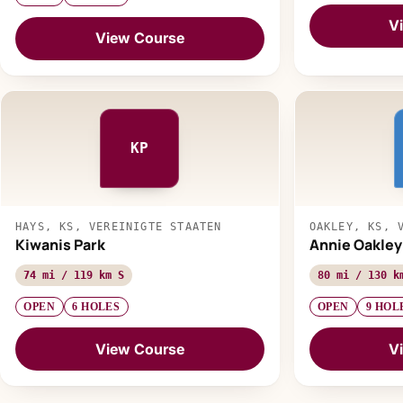
V
View Course
KP
HAYS, KS, VEREINIGTE STAATEN
OAKLEY, KS, 
Kiwanis Park
Annie Oakley
74 mi / 119 km S
80 mi / 130 k
OPEN
6 HOLES
OPEN
9 HOL
View Course
V