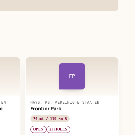
FP
TEN
HAYS, KS, VEREINIGTE STAATEN
se
Frontier Park
74 mi / 119 km S
OPEN
21 HOLES