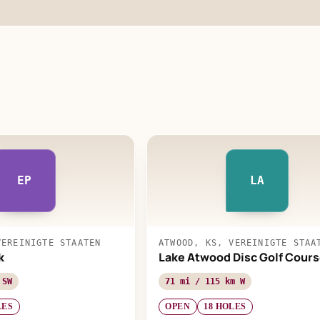
EP
LA
VEREINIGTE STAATEN
ATWOOD, KS, VEREINIGTE STAA
k
Lake Atwood Disc Golf Cour
 SW
71 mi / 115 km W
LES
OPEN
18 HOLES