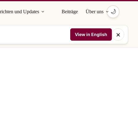
🌙
richten und Updates
Beiträge
Über uns
×
View in English