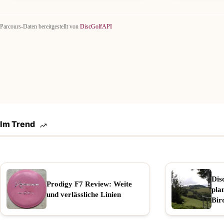
Parcours-Daten bereitgestellt von
DiscGolfAPI
Im Trend
Dis
Prodigy F7 Review: Weite
pla
und verlässliche Linien
Bir