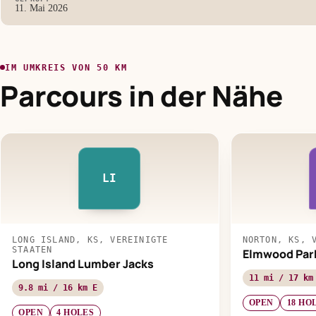
11. Mai 2026
IM UMKREIS VON 50 KM
Parcours in der Nähe
LI
LONG ISLAND, KS, VEREINIGTE
NORTON, KS, 
STAATEN
Elmwood Par
Long Island Lumber Jacks
11 mi / 17 km
9.8 mi / 16 km E
OPEN
18 HO
OPEN
4 HOLES