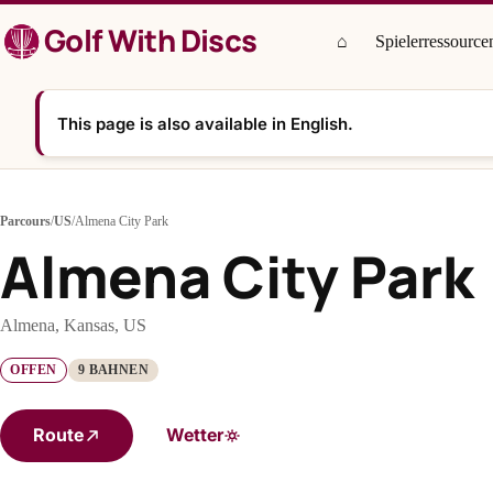
Zum
Golf With Discs
Inhalt
⌂
Spielerressource
springen
This page is also available in English.
Parcours
/
US
/
Almena City Park
Almena City Park
Almena, Kansas, US
OFFEN
9 BAHNEN
Route
Wetter