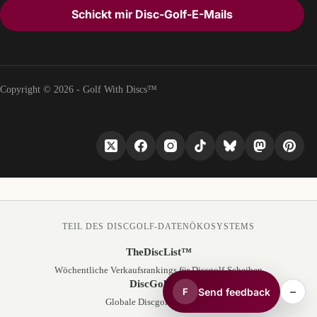
Schickt mir Disc-Golf-E-Mails
Copyright © 2026 - Golf With Discs™
TEIL DES DISCGOLF-DATENÖKOSYSTEMS
TheDiscList™
Wöchentliche Verkaufsrankings für Discgolf-Scheiben
DiscGolfAPI
–
Send feedback
F
Globale Discgolf-Kursdaten