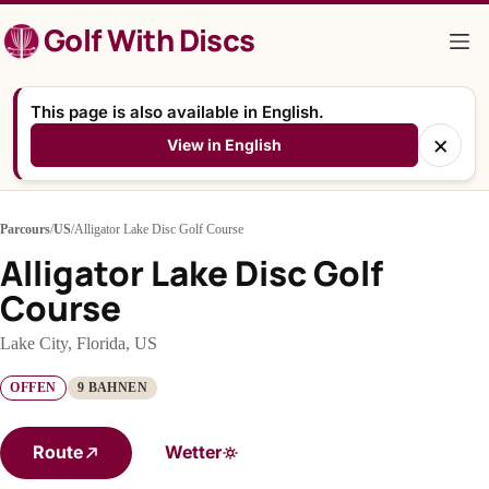
Zum
Golf With Discs
Inhalt
springen
This page is also available in English.
×
View in English
Parcours
/
US
/
Alligator Lake Disc Golf Course
Alligator Lake Disc Golf
Course
Lake City, Florida, US
OFFEN
9 BAHNEN
Route
Wetter