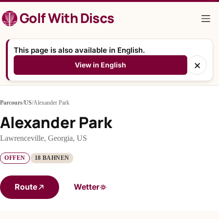
Zum
Golf With Discs
Inhalt
springen
This page is also available in English.
×
View in English
Parcours
/
US
/
Alexander Park
Alexander Park
Lawrenceville, Georgia, US
OFFEN
18 BAHNEN
Route
Wetter