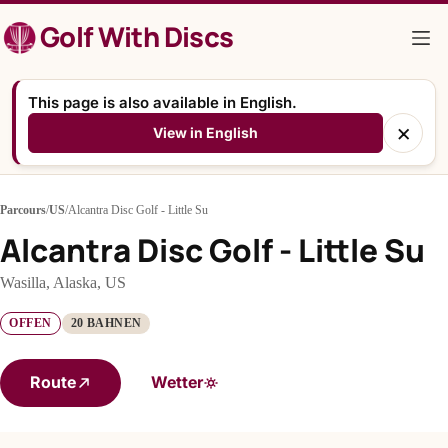
Zum
Golf With Discs
Inhalt
springen
This page is also available in English.
×
View in English
Parcours
/
US
/
Alcantra Disc Golf - Little Su
Alcantra Disc Golf - Little Su
Wasilla, Alaska, US
OFFEN
20 BAHNEN
Route
Wetter