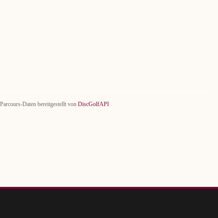
Parcours-Daten bereitgestellt von
DiscGolfAPI