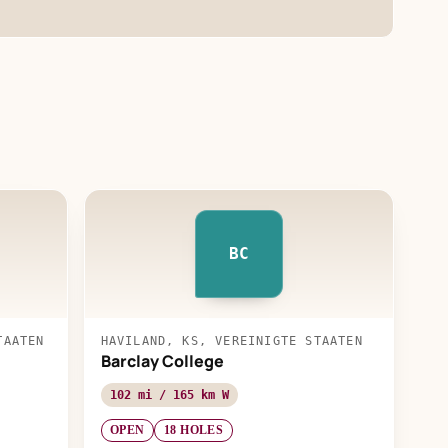
BC
TAATEN
HAVILAND, KS, VEREINIGTE STAATEN
Barclay College
102 mi / 165 km W
OPEN
18 HOLES