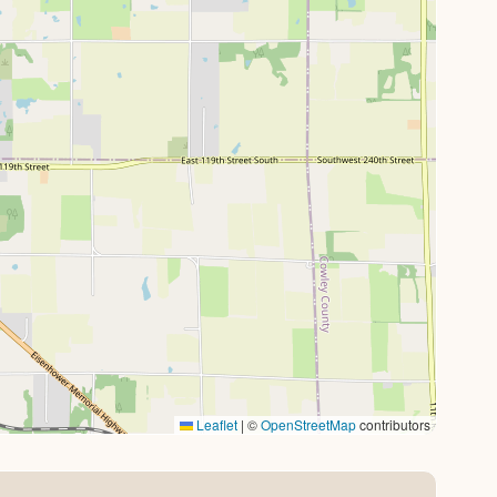
Leaflet
|
©
OpenStreetMap
contributors