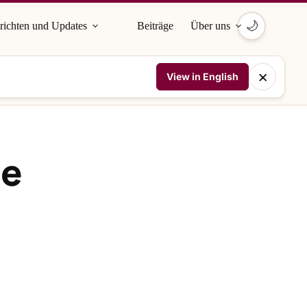
🌙
richten und Updates
Beiträge
Über uns
×
View in English
se