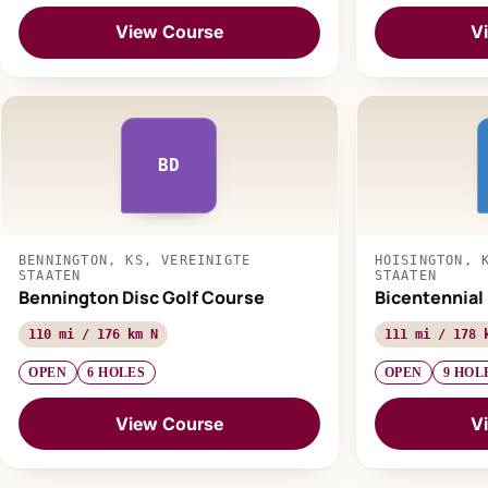
View Course
V
BD
BENNINGTON, KS, VEREINIGTE
HOISINGTON, 
STAATEN
STAATEN
Bennington Disc Golf Course
Bicentennial
110 mi / 176 km N
111 mi / 178 
OPEN
6 HOLES
OPEN
9 HOL
View Course
V