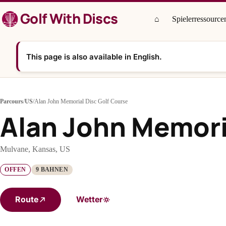
Zum
Golf With Discs
Inhalt
⌂
Spielerressource
springen
This page is also available in English.
Parcours
/
US
/
Alan John Memorial Disc Golf Course
Alan John Memori
Mulvane, Kansas, US
OFFEN
9 BAHNEN
Route
Wetter