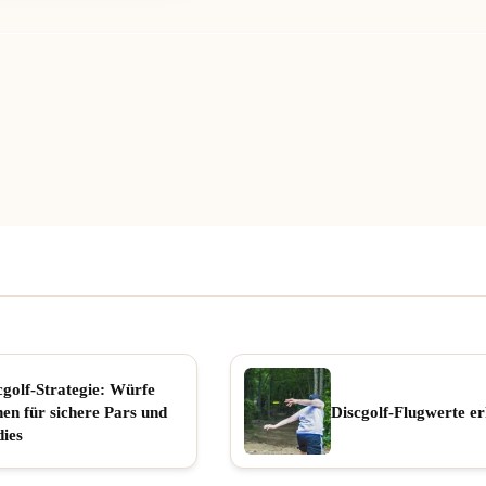
cgolf-Strategie: Würfe
nen für sichere Pars und
Discgolf-Flugwerte er
dies