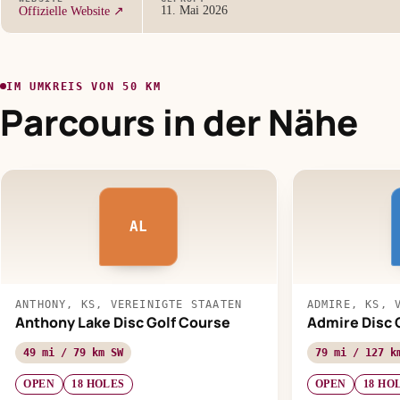
11. Mai 2026
Offizielle Website ↗
IM UMKREIS VON 50 KM
Parcours in der Nähe
AL
ANTHONY, KS, VEREINIGTE STAATEN
ADMIRE, KS, 
Anthony Lake Disc Golf Course
Admire Disc 
49 mi / 79 km SW
79 mi / 127 k
OPEN
18 HOLES
OPEN
18 HO