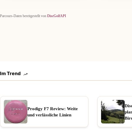
Parcours-Daten bereitgestellt von
DiscGolfAPI
Im Trend
Dis
Prodigy F7 Review: Weite
pla
und verlässliche Linien
Bir