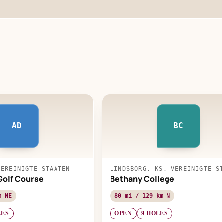
AD
BC
VEREINIGTE STAATEN
LINDSBORG, KS, VEREINIGTE S
Golf Course
Bethany College
m NE
80 mi / 129 km N
LES
OPEN
9 HOLES