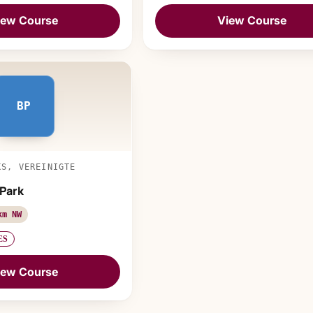
iew Course
View Course
BP
KS, VEREINIGTE
 Park
km NW
ES
iew Course