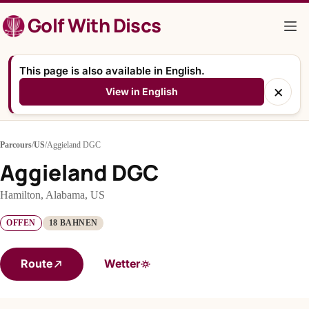
Zum
Golf With Discs
Inhalt
springen
This page is also available in English.
×
View in English
Parcours
/
US
/
Aggieland DGC
Aggieland DGC
Hamilton, Alabama, US
OFFEN
18 BAHNEN
Route
Wetter