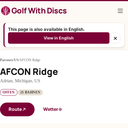
Zum
Golf With Discs
Inhalt
springen
This page is also available in English.
×
View in English
Parcours
/
US
/
AFCON Ridge
AFCON Ridge
Adrian, Michigan, US
OFFEN
21 BAHNEN
Route
Wetter