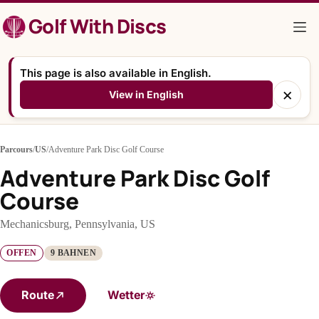
Zum
Golf With Discs
Inhalt
springen
This page is also available in English.
×
View in English
Parcours
/
US
/
Adventure Park Disc Golf Course
Adventure Park Disc Golf
Course
Mechanicsburg, Pennsylvania, US
OFFEN
9 BAHNEN
Route
Wetter