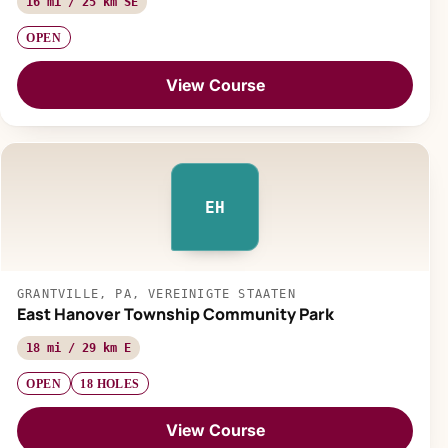
16 mi / 25 km SE
OPEN
View Course
EH
GRANTVILLE, PA, VEREINIGTE STAATEN
East Hanover Township Community Park
18 mi / 29 km E
OPEN
18 HOLES
View Course