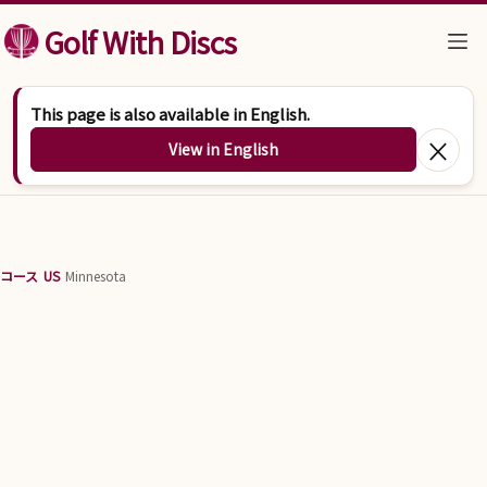
コンテンツへスキップ
Golf With Discs
This page is also available in English.
×
View in English
コース
/
US
/
Minnesota