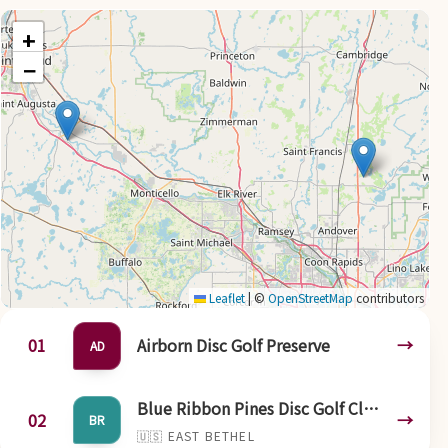
+
−
Leaflet
|
©
OpenStreetMap
contributors
01
Airborn Disc Golf Preserve
→
AD
Blue Ribbon Pines Disc Golf Club
02
→
BR
🇺🇸
EAST BETHEL