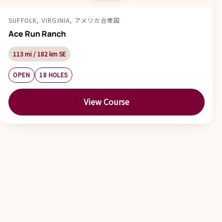
SUFFOLK, VIRGINIA, アメリカ合衆国
Ace Run Ranch
113 mi / 182 km SE
OPEN
18 HOLES
View Course