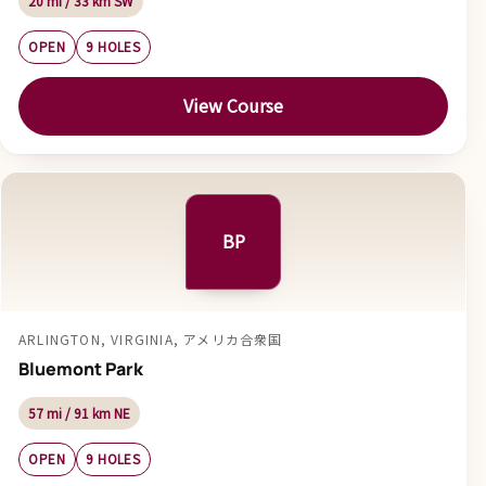
20 mi / 33 km SW
OPEN
9 HOLES
View Course
BP
ARLINGTON, VIRGINIA, アメリカ合衆国
Bluemont Park
57 mi / 91 km NE
OPEN
9 HOLES