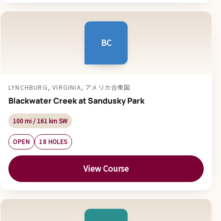
BC
LYNCHBURG, VIRGINIA, アメリカ合衆国
Blackwater Creek at Sandusky Park
100 mi / 161 km SW
OPEN
18 HOLES
View Course