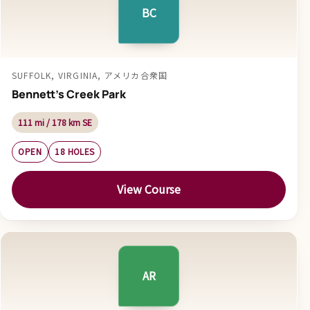
BC
SUFFOLK, VIRGINIA, アメリカ合衆国
Bennett's Creek Park
111 mi / 178 km SE
OPEN
18 HOLES
View Course
AR