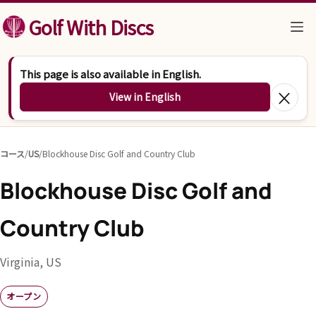
コンテンツへスキップ
Golf With Discs
This page is also available in English.
×
View in English
コース
/
US
/
Blockhouse Disc Golf and Country Club
Blockhouse Disc Golf and
Country Club
Virginia, US
オープン