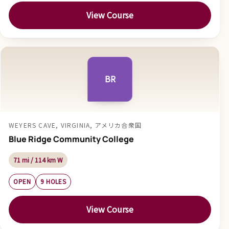
View Course
BR
WEYERS CAVE, VIRGINIA, アメリカ合衆国
Blue Ridge Community College
71 mi / 114 km W
OPEN
9 HOLES
View Course