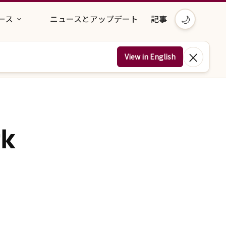
🌙
ース
ニュースとアップデート
記事
×
View in English
rk