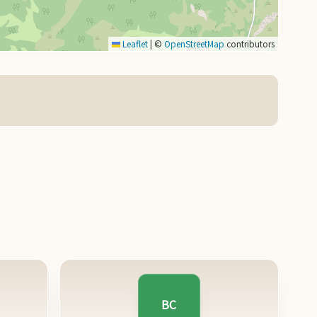
Leaflet
|
©
OpenStreetMap
contributors
BC