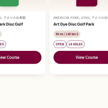
TAH, アメリカ合衆国
AMERICAN FORK, UTAH, アメリカ
ark Disc Golf
Art Dye Disc Golf Park
90 mi / 145 km S
LES
OPEN
18 HOLES
iew Course
View Course