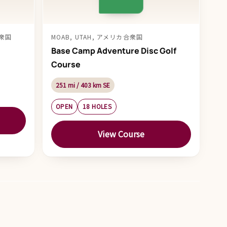
合衆国
MOAB, UTAH, アメリカ合衆国
Base Camp Adventure Disc Golf
Course
251 mi / 403 km SE
OPEN
18 HOLES
View Course