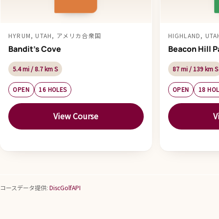
HYRUM, UTAH, アメリカ合衆国
HIGHLAND, U
Bandit's Cove
Beacon Hill P
5.4 mi / 8.7 km S
87 mi / 139 km S
OPEN
16 HOLES
OPEN
18 HO
View Course
V
コースデータ提供:
DiscGolfAPI