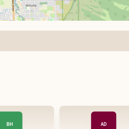
BH
AD