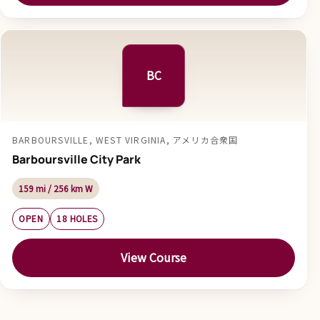
BC
BARBOURSVILLE, WEST VIRGINIA, アメリカ合衆国
Barboursville City Park
159 mi / 256 km W
OPEN
18 HOLES
View Course