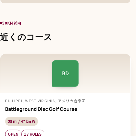
50KM以内
近くのコース
BD
PHILIPPI, WEST VIRGINIA, アメリカ合衆国
Battleground Disc Golf Course
29 mi / 47 km W
OPEN
18 HOLES