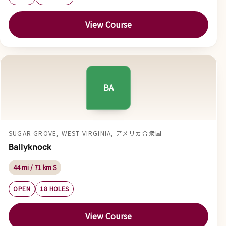
View Course
BA
SUGAR GROVE, WEST VIRGINIA, アメリカ合衆国
Ballyknock
44 mi / 71 km S
OPEN
18 HOLES
View Course