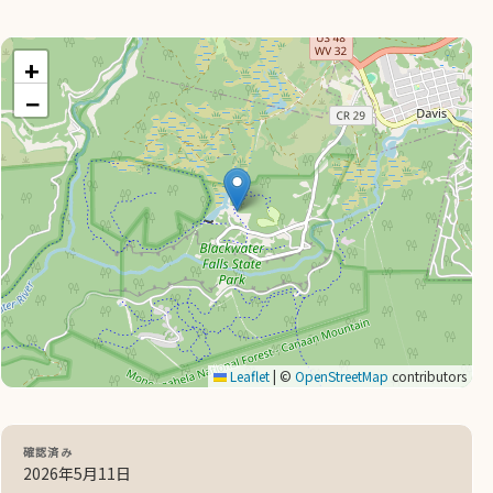
+
−
Leaflet
|
©
OpenStreetMap
contributors
確認済み
2026年5月11日