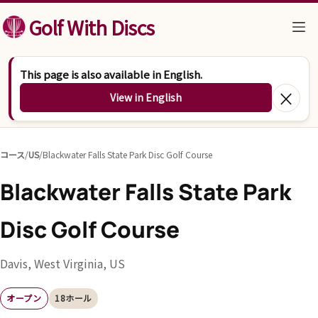
コンテンツへスキップ
Golf With Discs
This page is also available in English.
×
View in English
コース
/
US
/
Blackwater Falls State Park Disc Golf Course
Blackwater Falls State Park
Disc Golf Course
Davis, West Virginia, US
オープン
18ホール