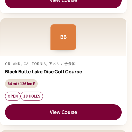
View Course
BB
ORLAND, CALIFORNIA, アメリカ合衆国
Black Butte Lake Disc Golf Course
84 mi / 136 km E
OPEN
18 HOLES
View Course