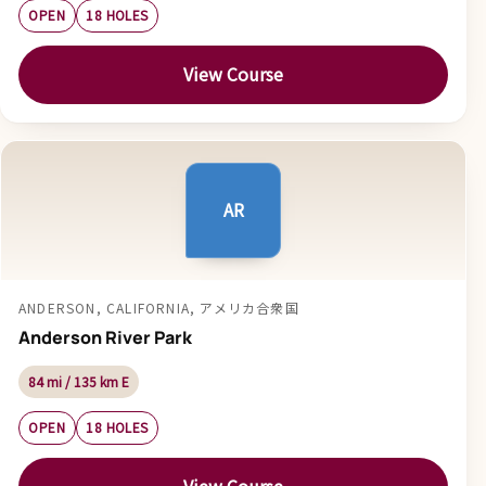
OPEN
18 HOLES
View Course
AR
ANDERSON, CALIFORNIA, アメリカ合衆国
Anderson River Park
84 mi / 135 km E
OPEN
18 HOLES