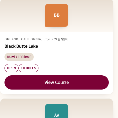
BB
ORLAND, CALIFORNIA, アメリカ合衆国
Black Butte Lake
86 mi / 138 km E
OPEN
18 HOLES
View Course
AV