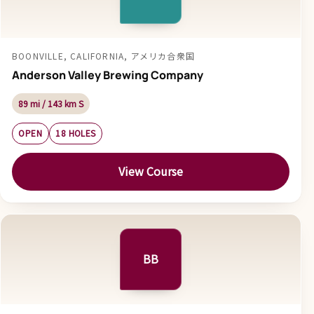
BOONVILLE, CALIFORNIA, アメリカ合衆国
Anderson Valley Brewing Company
89 mi / 143 km S
OPEN
18 HOLES
View Course
BB