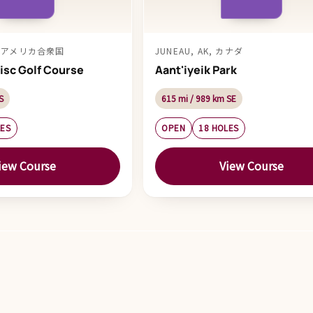
K, アメリカ合衆国
JUNEAU, AK, カナダ
isc Golf Course
Aant'iyeik Park
S
615 mi / 989 km SE
LES
OPEN
18 HOLES
iew Course
View Course