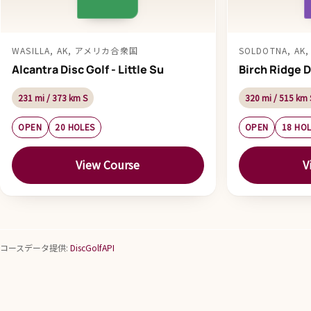
WASILLA, AK, アメリカ合衆国
SOLDOTNA, A
Alcantra Disc Golf - Little Su
Birch Ridge D
231 mi / 373 km S
320 mi / 515 km 
OPEN
20 HOLES
OPEN
18 HO
View Course
V
コースデータ提供:
DiscGolfAPI