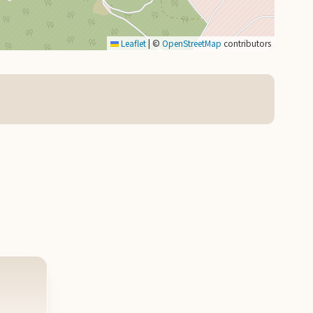
Leaflet
|
©
OpenStreetMap
contributors