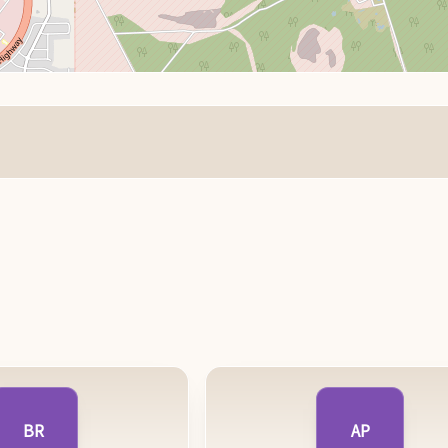
BR
AP