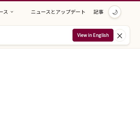
🌙
ース
ニュースとアップデート
記事
×
View in English