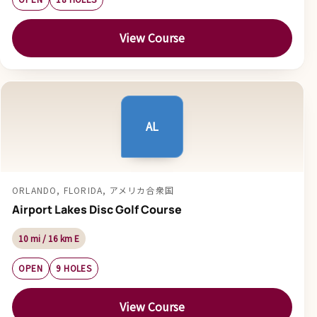
View Course
AL
ORLANDO, FLORIDA, アメリカ合衆国
Airport Lakes Disc Golf Course
10 mi / 16 km E
OPEN
9 HOLES
View Course