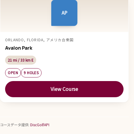
AP
ORLANDO, FLORIDA, アメリカ合衆国
Avalon Park
21 mi / 33 km E
OPEN
9 HOLES
View Course
コースデータ提供:
DiscGolfAPI