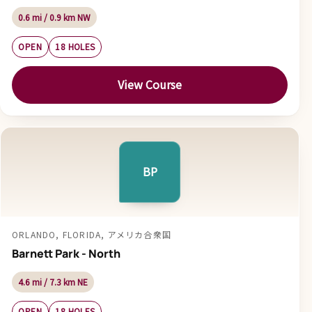
0.6 mi / 0.9 km NW
OPEN
18 HOLES
View Course
BP
ORLANDO, FLORIDA, アメリカ合衆国
Barnett Park - North
4.6 mi / 7.3 km NE
OPEN
18 HOLES