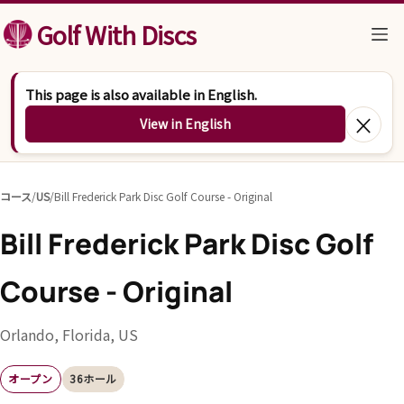
コンテンツへスキップ
Golf With Discs
This page is also available in English.
×
View in English
コース
/
US
/
Bill Frederick Park Disc Golf Course - Original
Bill Frederick Park Disc Golf
Course - Original
Orlando, Florida, US
オープン
36ホール