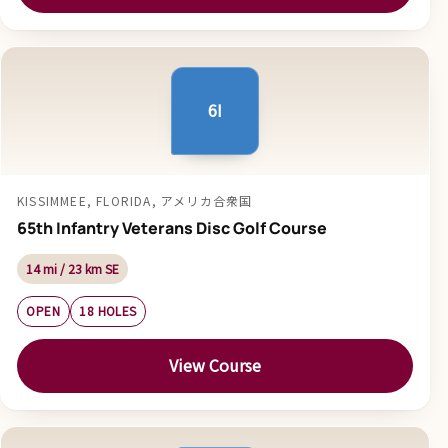
6I
KISSIMMEE, FLORIDA, アメリカ合衆国
65th Infantry Veterans Disc Golf Course
14 mi / 23 km SE
OPEN
18 HOLES
View Course