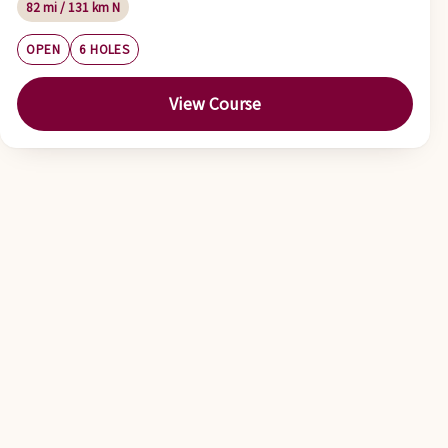
82 mi / 131 km N
OPEN
6 HOLES
View Course