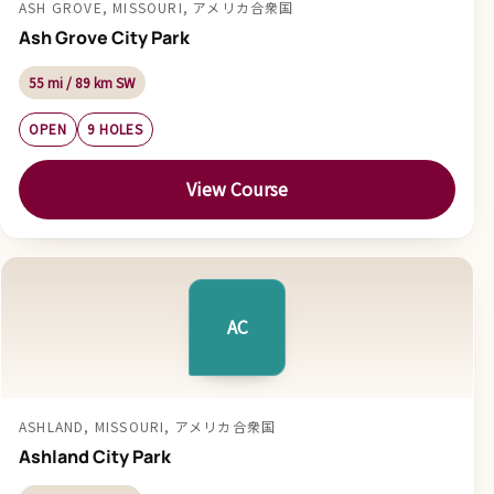
ASH GROVE, MISSOURI, アメリカ合衆国
Ash Grove City Park
55 mi / 89 km SW
OPEN
9 HOLES
View Course
AC
ASHLAND, MISSOURI, アメリカ合衆国
Ashland City Park