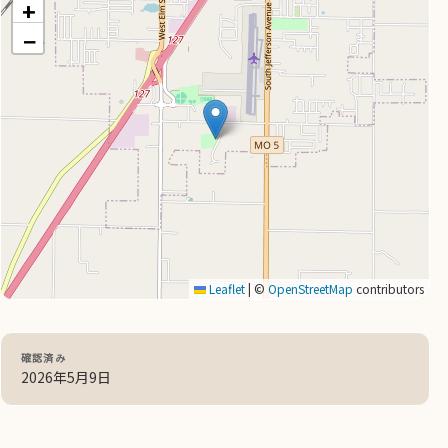
+
−
Leaflet
|
©
OpenStreetMap
contributors
確認済み
2026年5月9日