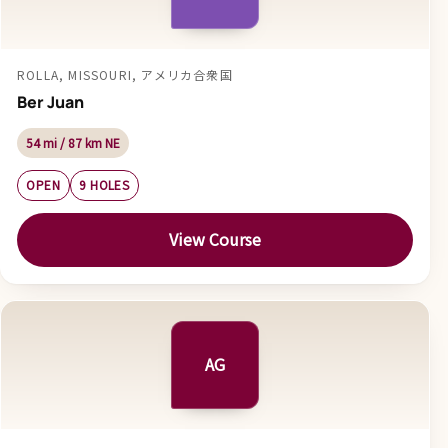
ROLLA, MISSOURI, アメリカ合衆国
Ber Juan
54 mi / 87 km NE
OPEN
9 HOLES
View Course
AG