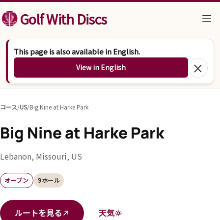
コンテンツへスキップ
Golf With Discs
This page is also available in English.
×
View in English
コース
/
US
/
Big Nine at Harke Park
Big Nine at Harke Park
Lebanon, Missouri, US
オープン
9ホール
ルートを見る
天気