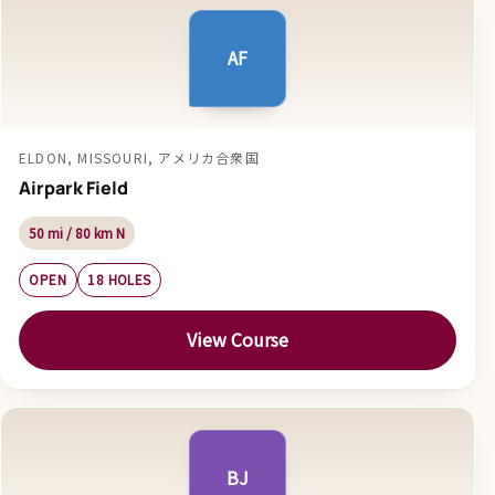
AF
ELDON, MISSOURI, アメリカ合衆国
Airpark Field
50 mi / 80 km N
OPEN
18 HOLES
View Course
BJ