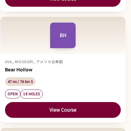
BH
AVA, MISSOURI, アメリカ合衆国
Bear Hollow
47 mi / 76 km S
OPEN
18 HOLES
View Course