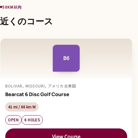
50KM以内
近くのコース
B6
BOLIVAR, MISSOURI, アメリカ合衆国
Bearcat 6 Disc Golf Course
41 mi / 66 km W
OPEN
6 HOLES
View Course