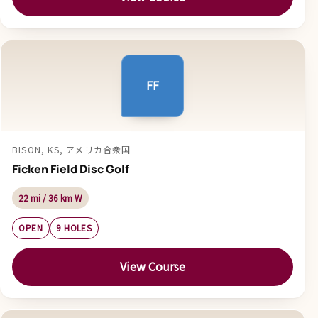
FF
BISON, KS, アメリカ合衆国
Ficken Field Disc Golf
22 mi / 36 km W
OPEN
9 HOLES
View Course