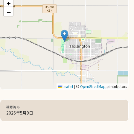
+
−
Leaflet
|
©
OpenStreetMap
contributors
確認済み
2026年5月9日