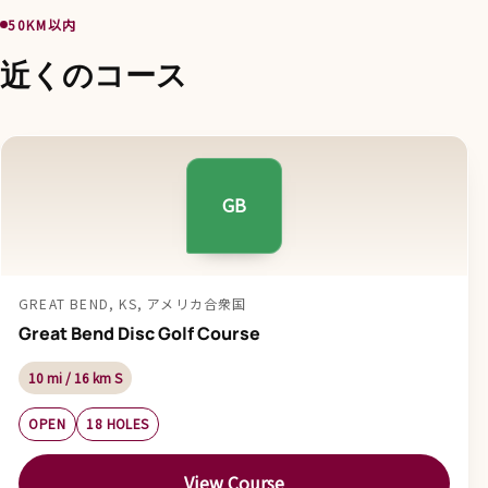
50KM以内
近くのコース
GB
GREAT BEND, KS, アメリカ合衆国
Great Bend Disc Golf Course
10 mi / 16 km S
OPEN
18 HOLES
View Course