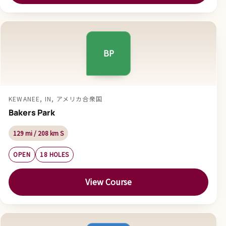
BP
KEWANEE, IN, アメリカ合衆国
Bakers Park
129 mi / 208 km S
OPEN
18 HOLES
View Course