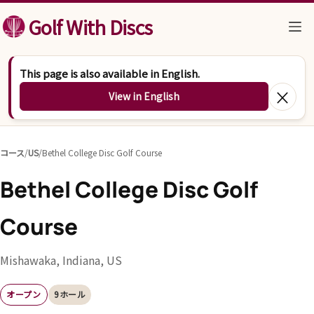
コンテンツへスキップ
Golf With Discs
This page is also available in English.
×
View in English
コース
/
US
/
Bethel College Disc Golf Course
Bethel College Disc Golf
Course
Mishawaka, Indiana, US
オープン
9ホール