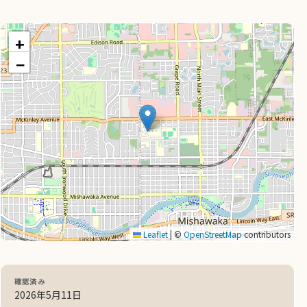
+
−
Leaflet
|
©
OpenStreetMap
contributors
確認済み
2026年5月11日