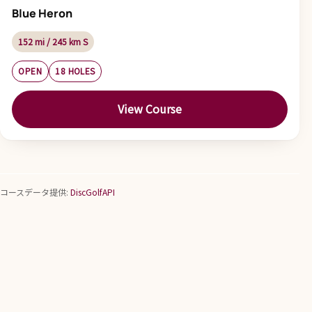
Blue Heron
152 mi / 245 km S
OPEN
18 HOLES
View Course
コースデータ提供:
DiscGolfAPI