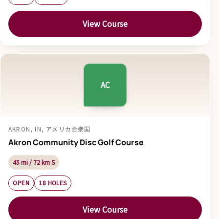
View Course
AC
AKRON, IN, アメリカ合衆国
Akron Community Disc Golf Course
45 mi / 72 km S
OPEN
18 HOLES
View Course