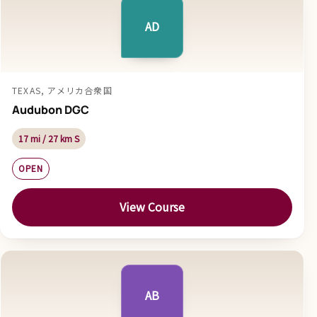
AD
TEXAS, アメリカ合衆国
Audubon DGC
17 mi / 27 km S
OPEN
View Course
AB