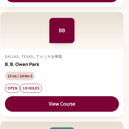
BB
DALLAS, TEXAS, アメリカ合衆国
B. B. Owen Park
15 mi / 24 km S
OPEN
18 HOLES
View Course