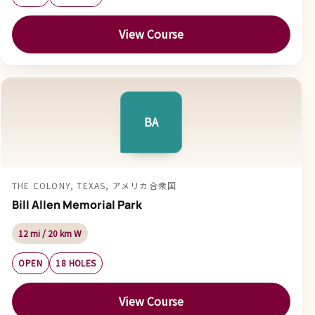
View Course
BA
THE COLONY, TEXAS, アメリカ合衆国
Bill Allen Memorial Park
12 mi / 20 km W
OPEN
18 HOLES
View Course