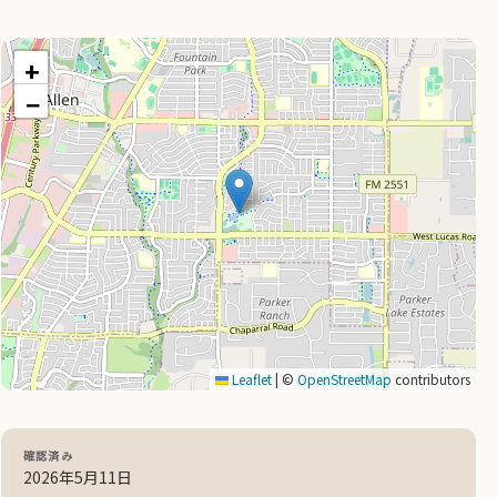
+
−
Leaflet
|
©
OpenStreetMap
contributors
確認済み
2026年5月11日