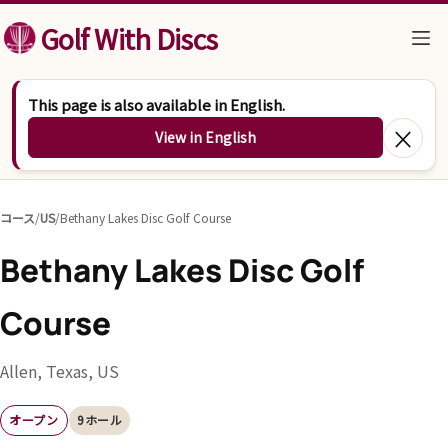
コンテンツへスキップ
Golf With Discs
This page is also available in English.
×
View in English
コース
/
US
/
Bethany Lakes Disc Golf Course
Bethany Lakes Disc Golf
Course
Allen, Texas, US
オープン
9ホール