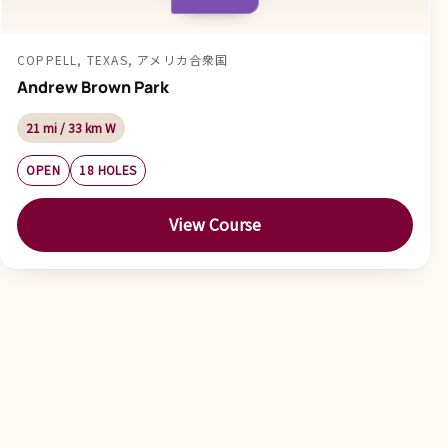
COPPELL, TEXAS, アメリカ合衆国
Andrew Brown Park
21 mi / 33 km W
OPEN
18 HOLES
View Course