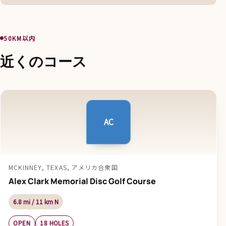
50KM以内
近くのコース
AC
MCKINNEY, TEXAS, アメリカ合衆国
Alex Clark Memorial Disc Golf Course
6.8 mi / 11 km N
OPEN
18 HOLES