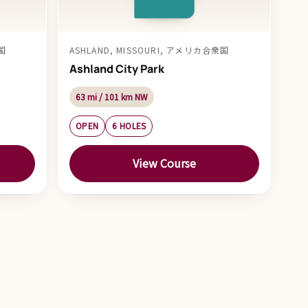
衆国
ASHLAND, MISSOURI, アメリカ合衆国
Ashland City Park
63 mi / 101 km NW
OPEN
6 HOLES
View Course