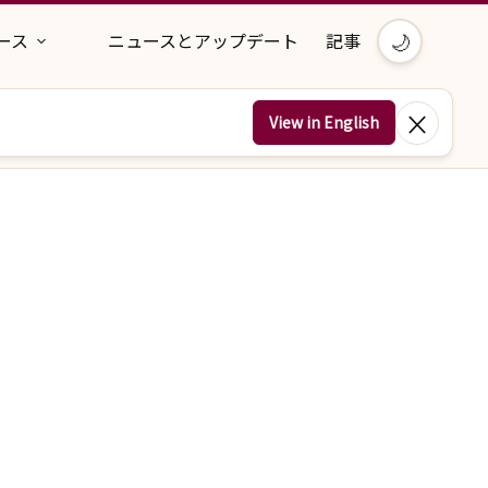
🌙
ース
ニュースとアップデート
記事
×
View in English