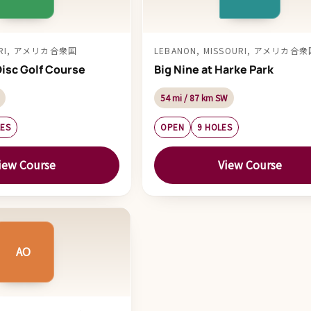
OURI, アメリカ合衆国
LEBANON, MISSOURI, アメリカ合
Disc Golf Course
Big Nine at Harke Park
54 mi / 87 km SW
LES
OPEN
9 HOLES
iew Course
View Course
AO