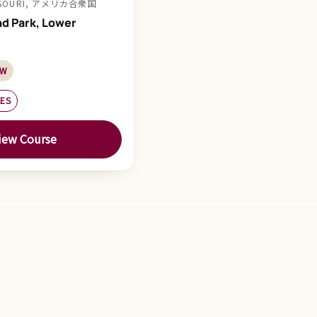
ISSOURI, アメリカ合衆国
nd Park, Lower
NW
LES
iew Course