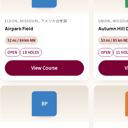
ELDON, MISSOURI, アメリカ合衆国
UNION, MISS
Airpark Field
Autumn Hill 
52 mi / 84 km NW
53 mi / 85 km NE
OPEN
18 HOLES
OPEN
11 HO
View Course
V
BP