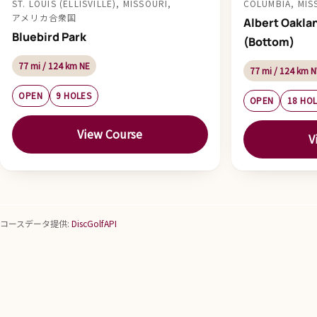
ST. LOUIS (ELLISVILLE), MISSOURI,
COLUMBIA, M
アメリカ合衆国
Albert Oakla
Bluebird Park
(Bottom)
77 mi / 124 km NE
77 mi / 124 km 
OPEN
9 HOLES
OPEN
18 HO
View Course
V
コースデータ提供:
DiscGolfAPI