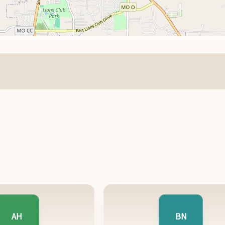
AH
BN