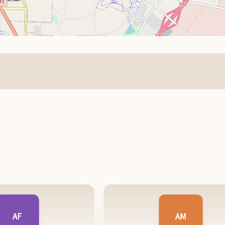
AF
AM