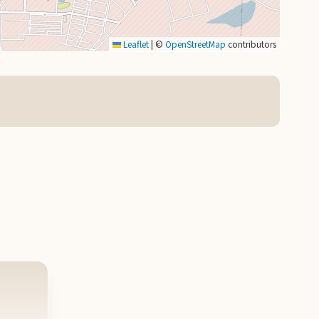
Leaflet
|
©
OpenStreetMap
contributors