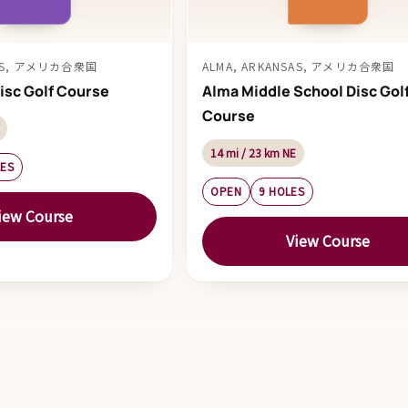
SAS, アメリカ合衆国
ALMA, ARKANSAS, アメリカ合衆国
isc Golf Course
Alma Middle School Disc Gol
Course
14 mi / 23 km NE
LES
OPEN
9 HOLES
iew Course
View Course