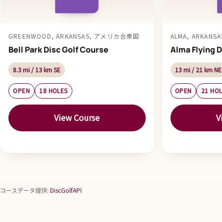
GREENWOOD, ARKANSAS, アメリカ合衆国
ALMA, ARKAN
Bell Park Disc Golf Course
Alma Flying D
8.3 mi / 13 km SE
13 mi / 21 km NE
OPEN
18 HOLES
OPEN
21 HO
View Course
V
コースデータ提供:
DiscGolfAPI