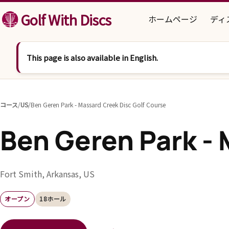
コンテンツへスキップ
Golf With Discs
ホームページ
ディ
This page is also available in English.
コース
/
US
/
Ben Geren Park - Massard Creek Disc Golf Course
Ben Geren Park - 
Fort Smith, Arkansas, US
オープン
18ホール