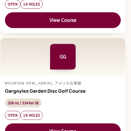
OPEN
18 HOLES
View Course
GG
MOUNTAIN VIEW, HAWAII, アメリカ合衆国
Gargoyles Garden Disc Golf Course
208 mi / 334 km SE
OPEN
18 HOLES