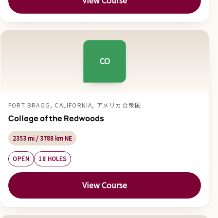
View Course
CO
FORT BRAGG, CALIFORNIA, アメリカ合衆国
College of the Redwoods
2353 mi / 3788 km NE
OPEN
18 HOLES
View Course