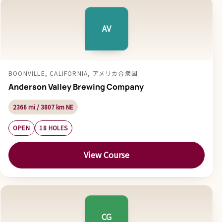
AV
BOONVILLE, CALIFORNIA, アメリカ合衆国
Anderson Valley Brewing Company
2366 mi / 3807 km NE
OPEN
18 HOLES
View Course
CG