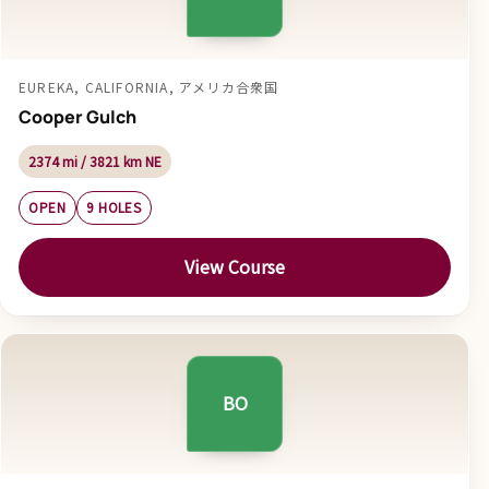
EUREKA, CALIFORNIA, アメリカ合衆国
Cooper Gulch
2374 mi / 3821 km NE
OPEN
9 HOLES
View Course
BO