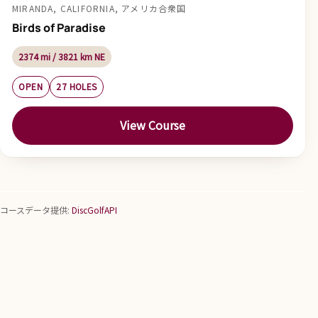
MIRANDA, CALIFORNIA, アメリカ合衆国
Birds of Paradise
2374 mi / 3821 km NE
OPEN
27 HOLES
View Course
コースデータ提供:
DiscGolfAPI