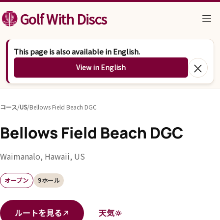
コンテンツへスキップ
Golf With Discs
This page is also available in English.
×
View in English
コース
/
US
/
Bellows Field Beach DGC
Bellows Field Beach DGC
Waimanalo, Hawaii, US
オープン
9ホール
ルートを見る
天気