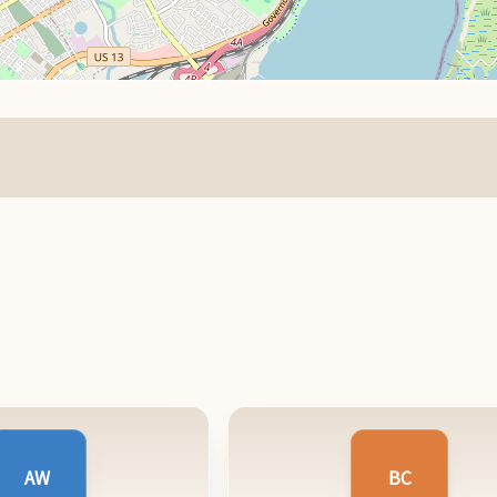
AW
BC