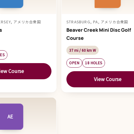
 JERSEY, アメリカ合衆国
STRASBURG, PA, アメリカ合衆国
s
Beaver Creek Mini Disc Golf
Course
37 mi / 60 km W
LES
OPEN
18 HOLES
iew Course
View Course
AE