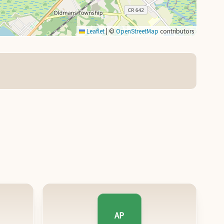
Leaflet
|
©
OpenStreetMap
contributors
AP