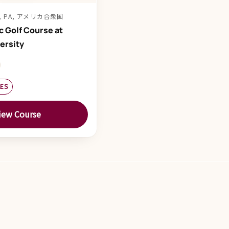
EY, PA, アメリカ合衆国
c Golf Course at
ersity
LES
iew Course