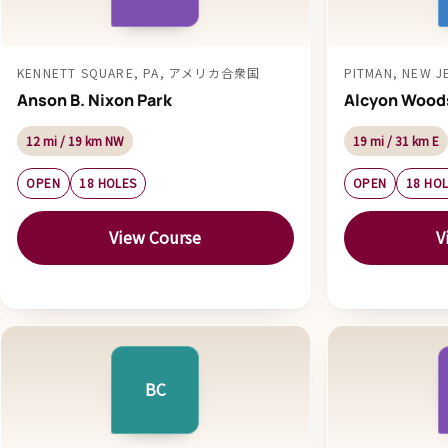
KENNETT SQUARE, PA, アメリカ合衆国
PITMAN, NEW
Anson B. Nixon Park
Alcyon Wood
12 mi / 19 km NW
19 mi / 31 km E
OPEN
18 HOLES
OPEN
18 HO
View Course
V
BC