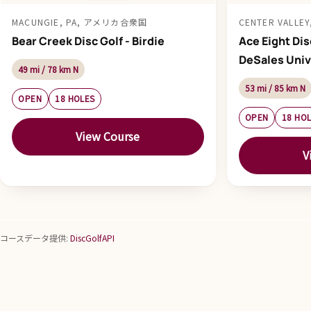
MACUNGIE, PA, アメリカ合衆国
CENTER VALL
Bear Creek Disc Golf - Birdie
Ace Eight Dis
DeSales Univ
49 mi / 78 km N
53 mi / 85 km N
OPEN
18 HOLES
OPEN
18 HO
View Course
V
コースデータ提供:
DiscGolfAPI