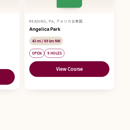
READING, PA, アメリカ合衆国
Angelica Park
43 mi / 69 km NW
OPEN
9 HOLES
View Course