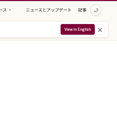
🌙
ース
ニュースとアップデート
記事
×
View in English