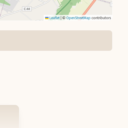
Leaflet
|
©
OpenStreetMap
contributors