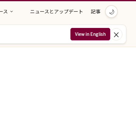
🌙
ース
ニュースとアップデート
記事
×
View in English