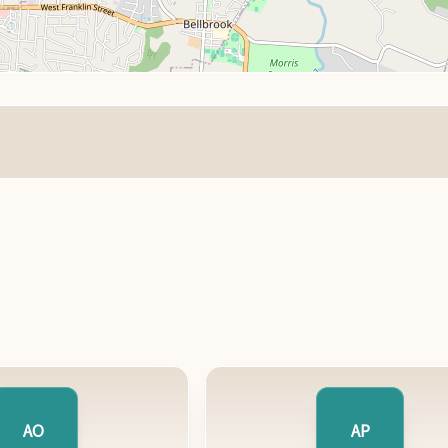
AO
AP