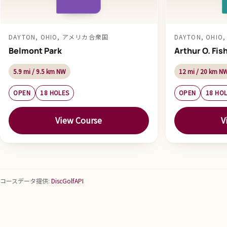
DAYTON, OHIO, アメリカ合衆国
DAYTON, OHI
Belmont Park
Arthur O. Fis
5.9 mi / 9.5 km NW
12 mi / 20 km N
OPEN
18 HOLES
OPEN
18 HO
View Course
V
コースデータ提供:
DiscGolfAPI