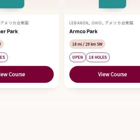
O, アメリカ合衆国
LEBANON, OHIO, アメリカ合衆国
her Park
Armco Park
W
18 mi / 29 km SW
LES
OPEN
18 HOLES
iew Course
View Course