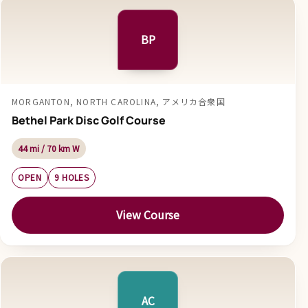
BP
MORGANTON, NORTH CAROLINA, アメリカ合衆国
Bethel Park Disc Golf Course
44 mi / 70 km W
OPEN
9 HOLES
View Course
AC