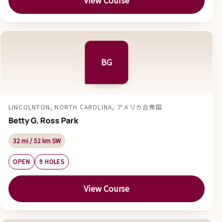
View Course
BG
LINCOLNTON, NORTH CAROLINA, アメリカ合衆国
Betty G. Ross Park
32 mi / 52 km SW
OPEN
9 HOLES
View Course