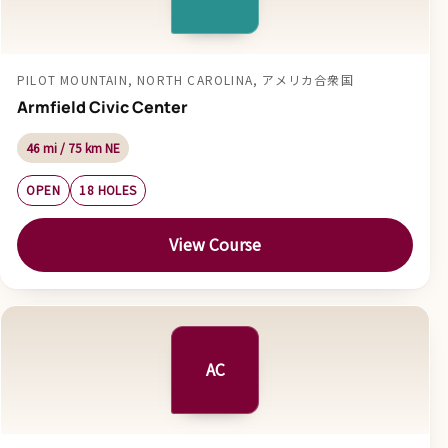
PILOT MOUNTAIN, NORTH CAROLINA, アメリカ合衆国
Armfield Civic Center
46 mi / 75 km NE
OPEN
18 HOLES
View Course
AC