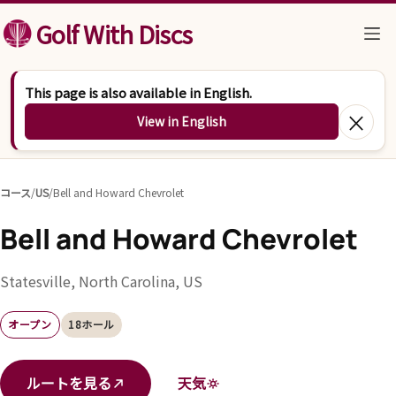
コンテンツへスキップ
Golf With Discs
This page is also available in English.
×
View in English
コース
/
US
/
Bell and Howard Chevrolet
Bell and Howard Chevrolet
Statesville, North Carolina, US
オープン
18ホール
ルートを見る
天気