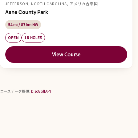
JEFFERSON, NORTH CAROLINA, アメリカ合衆国
Ashe County Park
54 mi / 87 km NW
OPEN
18 HOLES
View Course
コースデータ提供:
DiscGolfAPI