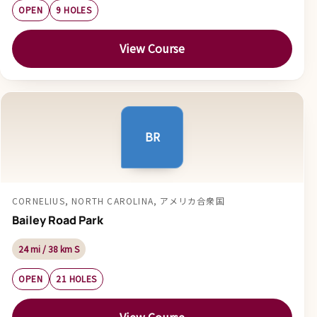
OPEN
9 HOLES
View Course
BR
CORNELIUS, NORTH CAROLINA, アメリカ合衆国
Bailey Road Park
24 mi / 38 km S
OPEN
21 HOLES