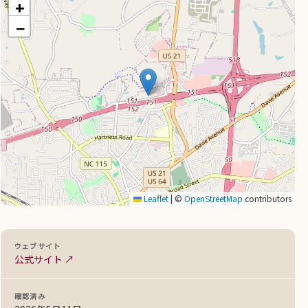
+
−
Leaflet
|
©
OpenStreetMap
contributors
ウェブサイト
公式サイト ↗
確認済み