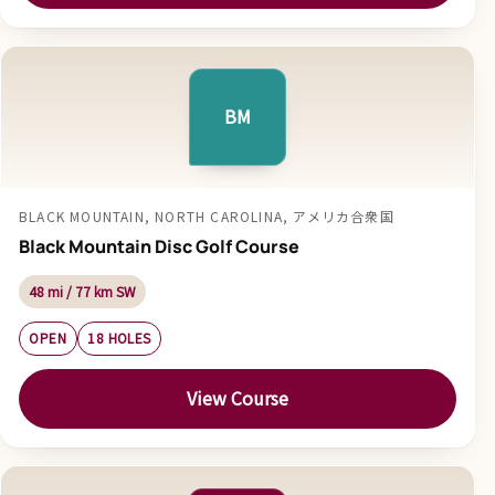
BM
BLACK MOUNTAIN, NORTH CAROLINA, アメリカ合衆国
Black Mountain Disc Golf Course
48 mi / 77 km SW
OPEN
18 HOLES
View Course