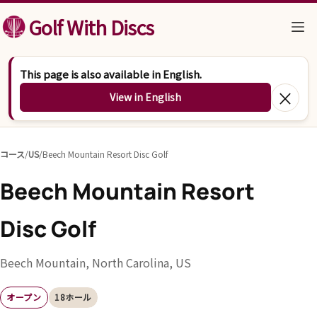
コンテンツへスキップ
Golf With Discs
This page is also available in English.
×
View in English
コース
/
US
/
Beech Mountain Resort Disc Golf
Beech Mountain Resort
Disc Golf
Beech Mountain, North Carolina, US
オープン
18ホール