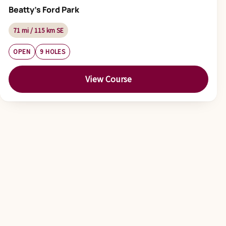
Beatty's Ford Park
71 mi / 115 km SE
OPEN
9 HOLES
View Course