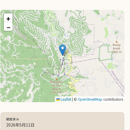
+
−
Leaflet
|
©
OpenStreetMap
contributors
確認済み
2026年5月11日