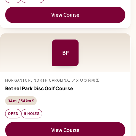
View Course
BP
MORGANTON, NORTH CAROLINA, アメリカ合衆国
Bethel Park Disc Golf Course
34 mi / 54 km S
OPEN
9 HOLES
View Course