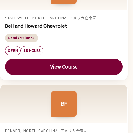
STATESVILLE, NORTH CAROLINA, アメリカ合衆国
Bell and Howard Chevrolet
62 mi / 99 km SE
OPEN
18 HOLES
View Course
BF
DENVER, NORTH CAROLINA, アメリカ合衆国