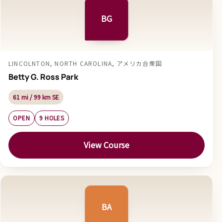
BG
LINCOLNTON, NORTH CAROLINA, アメリカ合衆国
Betty G. Ross Park
61 mi / 99 km SE
OPEN
9 HOLES
View Course
BA